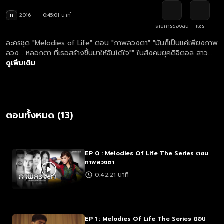
ท
2016
0:45:01 นาที
รายการของฉัน
แชร์
ละครชุด "Melodies of Life" ตอน "ภาพลวงตา" "มันก็เป็นแค่เพียงภาพ
ลวง... หลอกตา ที่เธอสร้างขึ้นมาให้ฉันได้ใจ"" ในสังคมยุคดิจิตอล สาว
สวยอาจจะเป๊ะผ่านแอพพลิเคชั่น หนุ่มเท่ในโลกออนไลน์อาจกลวงได้เมื่อ
ดูเพิ่มเติม
เจอตัวเป็นๆ ของจริงอาจจะเป็นแค่ “ภาพลวงตา" เตรียมพบกับครั้งแรก
ของละครทีวีที่สะท้อนโลกของแมกกาซีนแฟชั่นชั้นนำของเมืองไทยที่กำลัง
ประสบมรสุมในยุคดิจิตัลเฟื่องฟู การหวนคืนสู่จอแก้วอย่างยิ่งใหญ่ของ
นักแสดงฝีมือเฉียบชั้นนำของวงการ ""มาช่า วัฒนพานิช"" การเปิดซิง
ละครของ ""แอม เสาวลักษณ์"" และความแซ่บของ 3 หนุ่ม 3 รสชาติ ใน
ตอนทั้งหมด (13)
สังกัดของ ""มาช่าเนิร์ซเซอรี่""! วาเนสซ่าจะพา MIRAGE ผ่านมรสุมหนัก
ทางธุรกิจได้หรือไม่? ใครจะอยู่เคียงข้างเธอ? ใครจะถูกคู่แข่งซื้อตัวไป?
ใครจะได้พบ ""ของจริง"" ที่ไม่ใช่ ""แค่ลวง แค่หลอกกันไป"ติดตามกันได้
เลย!
EP 0 : Melodies Of Life The Series ตอน
ภาพลวงตา
0:42:21 นาที
EP 1 : Melodies Of Life The Series ตอน