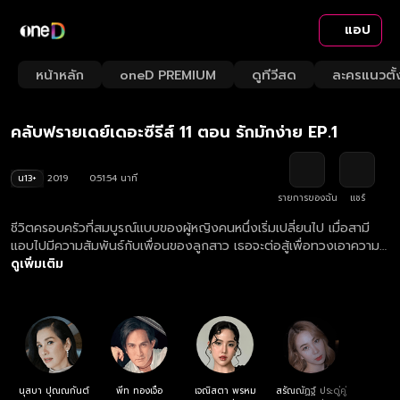
แอป
Playback
/
Mute
หน้าหลัก
oneD PREMIUM
ดูทีวีสด
ละครแนวตั้
Loaded
:
Rate
1.35%
คลับฟรายเดย์เดอะซีรีส์ 11 ตอน รักมักง่าย EP.1
น13+
2019
0:51:54 นาที
รายการของฉัน
แชร์
ชีวิตครอบครัวที่สมบูรณ์แบบของผู้หญิงคนหนึ่งเริ่มเปลี่ยนไป เมื่อสามี
แอบไปมีความสัมพันธ์กับเพื่อนของลูกสาว เธอจะต่อสู้เพื่อทวงเอาความ
สุขของครอบครัวกลับคืนหรือเธอจะเลือกเดินออกมาใช้ชีวิตกับลูกสาวตาม
ดูเพิ่มเติม
ลำพัง ?
นุสบา ปุณณกันต์
พีท ทองเจือ
เจณิสตา พรหม
สรัณณัฏฐ์ ประดู่คู่