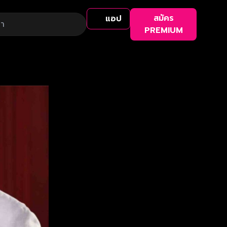
สมัคร
แอป
PREMIUM