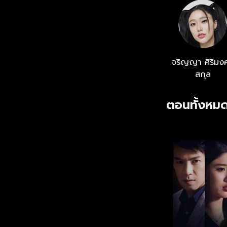
จริญญา ศิริมง
สกุล
ตอนทั้งหมด