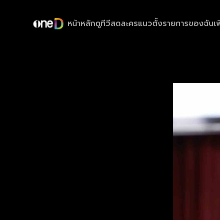
หน้าหลัก
ดูทีวีสด
ละครแนวตั้ง
รายการของฉัน
เพ