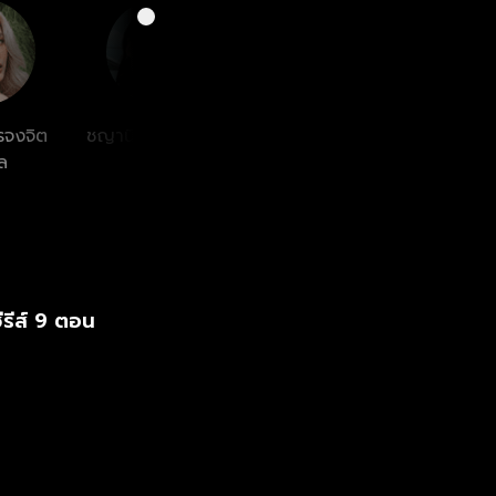
รจงจิต
ชญานิษฐ์ ชาญสง่า
ล
เวช
ีรีส์ 9 ตอน