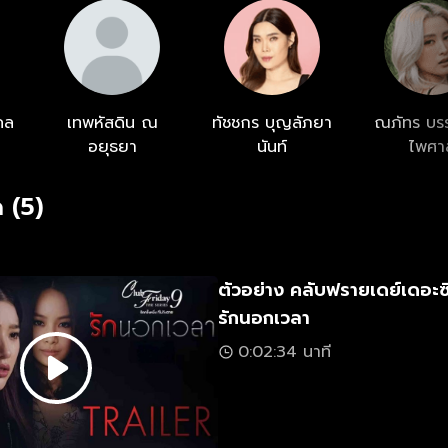
คล
เทพหัสดิน ณ
ทัชชกร บุญลัภยา
ณภัทร บร
อยุธยา
นันท์
ไพศา
 (5)
ตัวอย่าง คลับฟรายเดย์เดอะซ
รักนอกเวลา
0:02:34 นาที