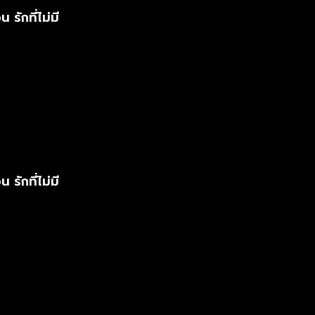
รักที่ไม่มี
รักที่ไม่มี