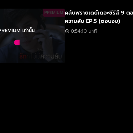
คลับฟรายเดย์เดอะซีรีส์ 9 ตอน 
PREMIUM
ความลับ EP.5 (ตอนจบ)
PREMIUM เท่านั้น
0:54:10 นาที