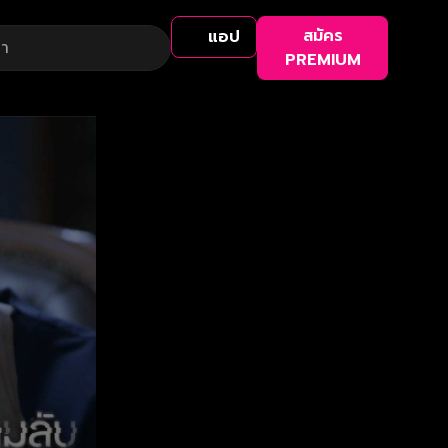
สมัคร
แอป
PREMIUM