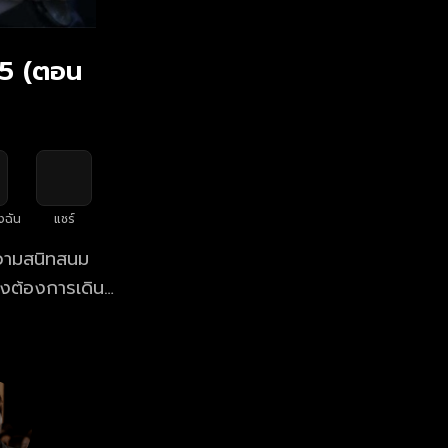
P.5 (ตอน
งฉัน
แชร์
ความสนิทสนม
ึ่งต้องการเดิน