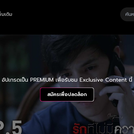
ิ่มเติม
อัปเกรดเป็น PREMIUM เพื่อรับชม Exclusive Content นี้
สมัครเพื่อปลดล็อก