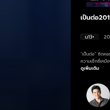
เป็นต่อ20
น13+
20
"เป็นต่อ" ซิตค
ความเซ็กซี่เหมือ
ความป่วนของ ศัก
ดูเพิ่มเติม
ศักรินทร์-ศักริ