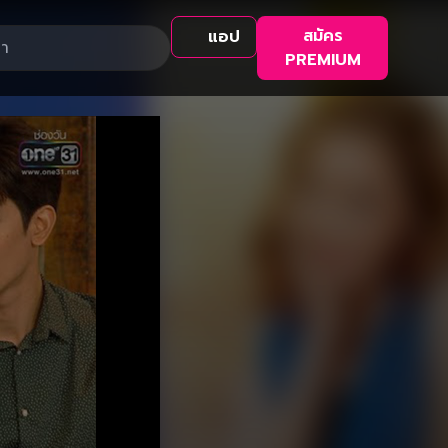
สมัคร
แอป
PREMIUM