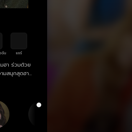
งฉัน
แชร์
ามฮา ร่วมด้วย
 ความสนุกสุดฮา
างไร? คู่ป่วน