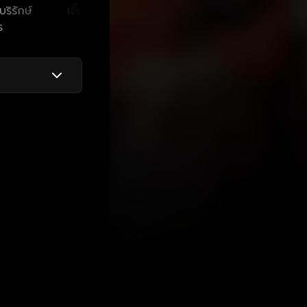
ริรักษ์
เจี๊ยบ เชิญยิ้ม
วิชุดา พินดั้ม
กิตติ เ
ร