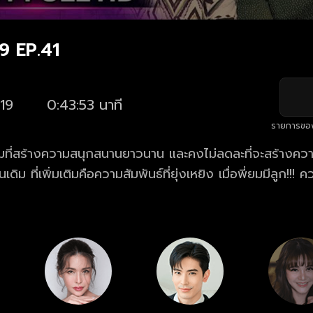
19 EP.41
19
0:43:53 นาที
รายการขอ
อมที่สร้างความสนุกสนานยาวนาน และคงไม่ลดละที่จะสร้างคว
นเดิม ที่เพิ่มเติมคือความสัมพันธ์ที่ยุ่งเหยิง เมื่อพี่ยมมีลูก!!!
รินทร์-ศักรินทร์ลี่ เรื่องราววุ่น ๆ ของนายเป็นต่อจะเป็นอย่
นทร์ลี่ จะได้กลับมาครองรักกันอีกครั้งหรือเปล่า?