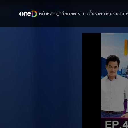
หน้าหลัก
ดูทีวีสด
ละครแนวตั้ง
รายการของฉัน
เพ