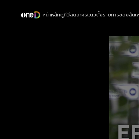
หน้าหลัก
ดูทีวีสด
ละครแนวตั้ง
รายการของฉัน
เพ