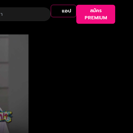
สมัคร
แอป
PREMIUM