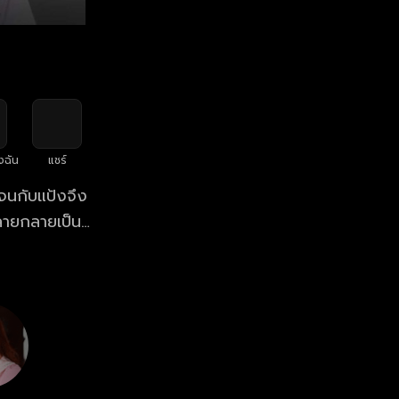
งฉัน
แชร์
เจนกับแป้งจึง
ปลายกลายเป็น
รุ่น