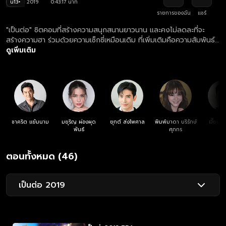
น13+
2019
0:43:17 นาที
รายการของฉัน
แชร์
"เป็นต่อ" ซิตคอมที่สร้างความสนุกสนานยาวนาน และคงไม่ลดละที่จะ
สร้างความฮา ร่วมด้วยความเซ็กซี่เหมือนเดิม ที่เพิ่มเติมคือความสัมพันธ์ที่
ยุ่งเหยิง เมื่อพี่ยมมีลูก!!! ความสนุกสุดฮา ความป่วนของ ศักรินทร์-ศักริ
ดูเพิ่มเติม
นทร์ลี่ เรื่องราววุ่น ๆ ของนายเป็นต่อจะเป็นอย่างไร? คู่ป่วน ศักรินทร์-
ศักรินทร์ลี่ จะได้กลับมาครองรักกันอีกครั้งหรือเปล่า?
ชาคริต แย้มนาม
มยุริญ ผ่องผุด
ยุกต์ ส่งไพศาล
พิมพ์มาดา บริรักษ์
เจี๊ยบ เ
พันธ์
ศุภกร
ตอนทั้งหมด (46)
เป็นต่อ 2019