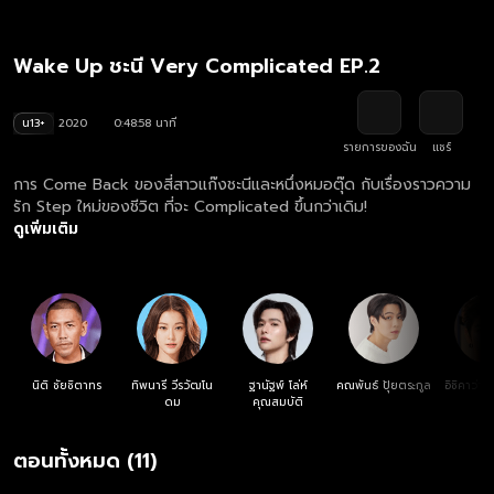
Wake Up ชะนี Very Complicated EP.2
น13+
2020
0:48:58 นาที
รายการของฉัน
แชร์
การ Come Back ของสี่สาวแก๊งชะนีและหนึ่งหมอตุ๊ด กับเรื่องราวความ
รัก Step ใหม่ของชีวิต ที่จะ Complicated ขึ้นกว่าเดิม!
ดูเพิ่มเติม
นิติ ชัยชิตาทร
ทิพนารี วีรวัฒโน
ฐานัฐพ์ โล่ห์
คณพันธ์ ปุ้ยตระกูล
อิชิคาว่า
ดม
คุณสมบัติ
ตอนทั้งหมด (11)