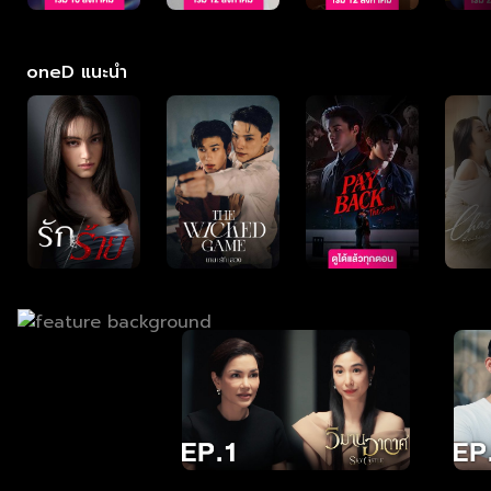
oneD แนะนำ
stle Thailand วิมาน