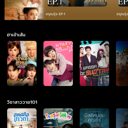
ง
อรุณรุ่ง EP.1
อรุณรุ่
ฮาเข้าเส้น
วิชาสาววาย101