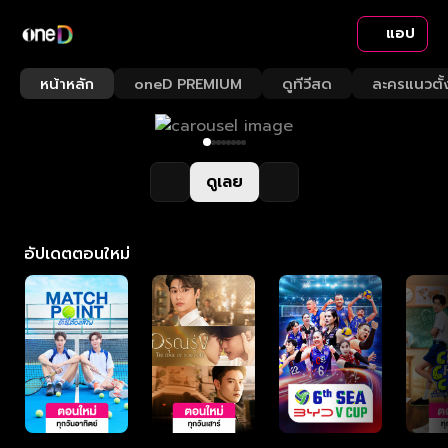
แอป
หน้าหลัก
oneD PREMIUM
ดูทีวีสด
ละครแนวตั้
ดูเลย
อัปเดตตอนใหม่