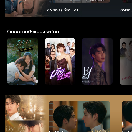
...ที่รัก
ติวเธอ(ร์)...ที่รัก EP.1
ติวเธอ(ร
รีเมคความปังแบบจริตไทย