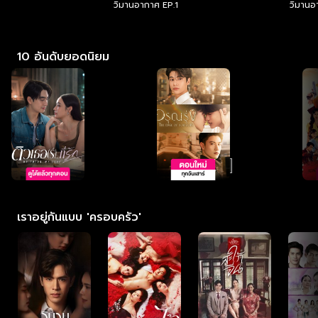
วิมานอากาศ EP.1
วิมานอ
10 อันดับยอดนิยม
เราอยู่กันแบบ 'ครอบครัว'