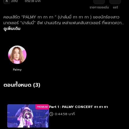
ท
2012
0:52:33 นาที
รายการของฉัน
แชร์
คอนเสิร์ต “PALMY กา กา กา ” (ปาล์มมี่ กา กา กา ) ของนักร้องสาว
มาดเซอร์ “ปาล์มมี่” อีฟ ปานเจริญ เหล่าแฟนคลับสาวเซอร์ ที่พลาดความ
มันในคอนเสิร์ต ไม่ควรพลาดที่จะเข้ามาชม รับรองความมัน รับประกัน
ดูเพิ่มเติม
ความคุ้มค่า PALMY ไม่ทำให้แฟนเพลงผิดหวัง ทั้งเพลงเก่าใหม่ จัดมาให้
ได้ชมกันกับคอนเสริตครั้งนี้ PALMY จัดเต็มให้จริงๆ หลังจากที่ปล่อยให้
แฟนคลับรอนาน เตรียมพร้อมไปเต้นแร้งเต้นกากับเธอได้ใน ช้างเอกซ์
พอร์ต พรีเซนต์ส คอนเสิร์ต “ปาล์มมี่ กา...กา..กา” แล้วคุณจะหายคิดถึง
เธอ
Palmy
ตอนทั้งหมด (3)
Part 1 : PALMY CONCERT กา กา กา
PREMIUM
0:44:58 นาที