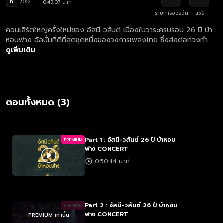
ท
2012
0:49:07 นาที
รายการของฉัน
แชร์
คอนเสิร์ตใหญ่ครั้งใหม่ของ อัสนี-วสันต์ เนื่องในวาระครบรอบ 26 ปี บ้า
หอบฟาง อัลบั้มที่ดีที่สุดชุดหนึ่งของวงการเพลงไทย ซึ่งส่งต่อท่วงทำ
นองร็อกไทยสไตล์ อัสนี-วสันต์ ถึงบทเพลงเปี่ยมคุณภาพในทุก ๆ อัลบั้ม
ดูเพิ่มเติม
ที่ยังก้องในใจนักฟัง นักดนตรี และแฟน ๆ พี่ป้อม พี่โต๊ะ เรื่อยมา
คอนเสิร์ต อัสนี – วสันต์ 26 ปี บ้าหอบฟาง จะชวนให้คุณเพลิดเพลิน
ร้อง โยก โบกมือ ฯลฯ ไปกับ อัสนี-วสันต์ ในคอนเสิร์ตที่แตกต่าง ด้วยโป
รดักชั่น เวที แสง สี เสียง พร้อมเหล่าเพลงดีที่อาจไม่ได้ฟังกันบ่อย ๆ
เพลงดีที่คิดถึง เพลงดีที่ อัสนี - วสันต์ คัดสรรมาร้องบรรเลงอย่าง
ตอนทั้งหมด (3)
พิเศษสุด พลาดไม่ได้ 26 ปี มีครั้งเดียว บ้าหอบฟางที่สุด น่าดูที่สุด!
Part 1 : อัสนี-วสันต์ 26 ปี บ้าหอบ
PREMIUM
ฟาง CONCERT
0:50:44 นาที
Part 2 : อัสนี-วสันต์ 26 ปี บ้าหอบ
PREMIUM
ฟาง CONCERT
PREMIUM เท่านั้น