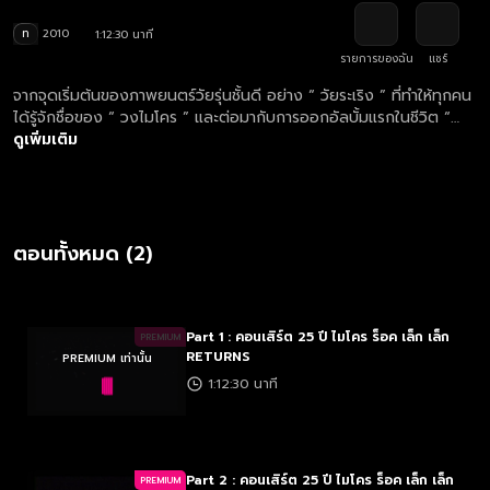
ท
2010
1:12:30 นาที
รายการของฉัน
แชร์
จากจุดเริ่มต้นของภาพยนตร์วัยรุ่นชั้นดี อย่าง “ วัยระเริง ” ที่ทำให้ทุกคน
ได้รู้จักชื่อของ “ วงไมโคร ” และต่อมากับการออกอัลบั้มแรกในชีวิต “
ร็อค เล็ก เล็ก ” ที่ถือได้ว่าก้าวย่างแห่งความสำเร็จ แม้วันเวลาจะผ่าน
ดูเพิ่มเติม
มากว่า 25 ปีของพวกเขาทั้ง 6 คน ภาพแห่งความทรงจำ ภาพแห่ง
มิตรภาพและความเป็นเพื่อน และทุกบทเพลงจากไมโคร ยังคงอยู่ และยัง
คงทำหน้าที่บอกเล่าเรื่องราว ความรู้สึกในช่วงเวลานั้น ๆ ได้เป็นอย่างดี
และวันนี้ พบการกลับมาอีกครั้งของความยิ่งใหญ่ ...ที่มากกว่าครั้งไหน ๆ
และการรวมพลังมือขวา...ที่สุดสนั่น และมันส์สะใจ...ยิ่งกว่าทุก ๆ ครั้ง ใน
ตอนทั้งหมด (2)
คอนเสิร์ต "25 ปี ไมโคร ร็อค เล็ก เล็ก RETURNs"
Part 1 : คอนเสิร์ต 25 ปี ไมโคร ร็อค เล็ก เล็ก
PREMIUM
RETURNS
PREMIUM เท่านั้น
1:12:30 นาที
Part 2 : คอนเสิร์ต 25 ปี ไมโคร ร็อค เล็ก เล็ก
PREMIUM