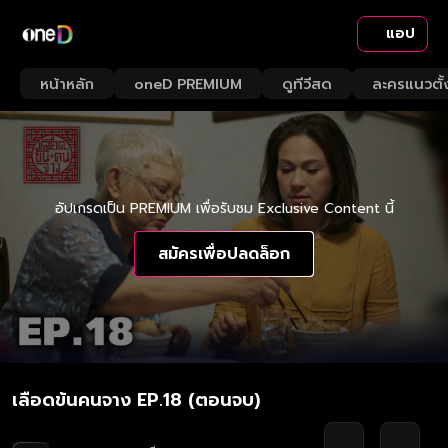
แอป
หน้าหลัก
oneD PREMIUM
ดูทีวีสด
ละครแนวตั้
อัปเกรดเป็น PREMIUM เพื่อรับชม Exclusive Content นี้
สมัครเพื่อปลดล็อก
เลือดข้นคนจาง EP.18 (ตอนจบ)