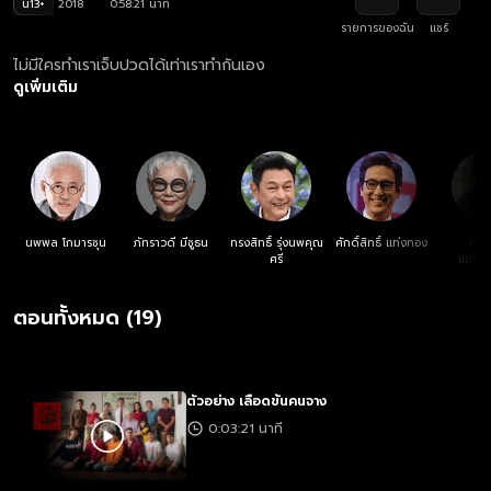
น13+
2018
0:58:21 นาที
รายการของฉัน
แชร์
ไม่มีใครทำเราเจ็บปวดได้เท่าเราทำกันเอง
ดูเพิ่มเติม
นพพล โกมารชุน
ภัทราวดี มีชูธน
ทรงสิทธิ์ รุ่งนพคุณ
ศักดิ์สิทธิ์ แท่งทอง
คัทล
ศรี
แมคอิ
ตอนทั้งหมด (19)
ตัวอย่าง เลือดข้นคนจาง
0:03:21 นาที