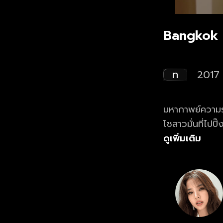
Bangkok ร
ท
2017
มหากาพย์ความรั
โซสาวมั่นที่ไปป
สุดซิงที่เผลอใจ
ดูเพิ่มเติม
บที่พลาดยท่าไปก
มากกว่ากิ๊กแต่ไ