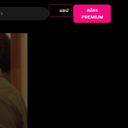
สมัคร
แอป
PREMIUM