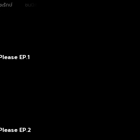
ชะรักษ์
ชนนิกานต์ เนตรจุ้ย
นนทนันท์ อัญชุลี
ทศทิศ
ประดิษฐ์
Please EP.1
Please EP.2