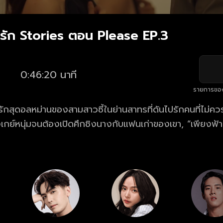
ัก Stories ตอน Please EP.3
0:46:20 นาที
รายการขอ
กสุดอลหม่านของสามสาวซี้ในย่านสาทรที่ดันไปรักคนที่ไม่ควรร
ิ๊งเกย์หนุ่มจนต้องเปิดศึกชิงนางกับแฟนเก่าของเขา, “เพียงฟ้
ให้ด็อกเตอร์รุ่นใหญ่มีเจ้าของ แถมถูกลูกศิษย์หนุ่มตามตื๊อ แ
ิ๊กกับเศรษฐีรุ่นพ่อซึ่งเป็นพ่อเพื่อนตัวเอง พร้อมหนุ่มติสท์ที
ม่ใช่แฟน มาร่วมลุ้นกันว่าสามสาวจะจัดการกับหัวใจที่ยุ่งเหยิง