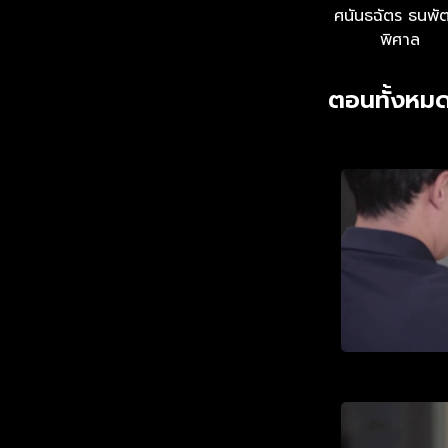
ศนันธฉัตร ธนพั
พิศาล
ตอนทั้งหมด