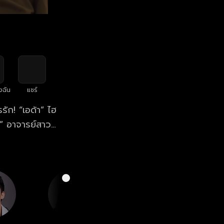
งฉัน
แชร์
ัก! “เอด้า” ไฮ
า” อาจารย์สาว
ละ “เคท” สาวแซ่
่มาขอสถานะ
นี้อย่างไร