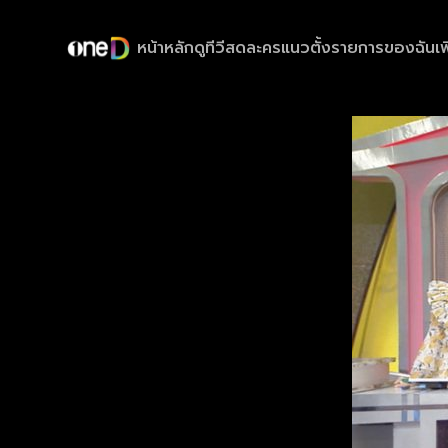
หน้าหลัก
ดูทีวีสด
ละครแนวตั้ง
รายการของฉัน
เพ