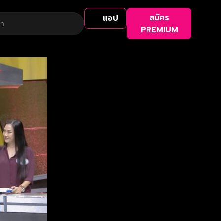
สมัคร
แอป
PREMIUM