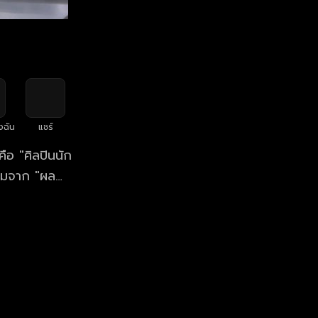
งฉัน
แชร์
ือ "ศิลปินนัก
ถามจาก "ผล