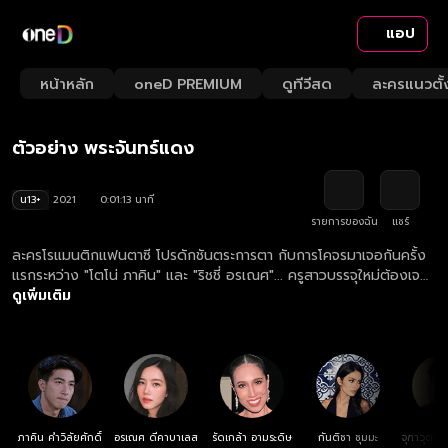
แอป
Playback
/
Mute
หน้าหลัก
oneD PREMIUM
ดูทีวีสด
ละครแนวตั้
Loaded
:
Rate
57.41%
ตัวอย่าง พระจันทร์แดง
น13+
2021
0:01:13 นาที
รายการของฉัน
แชร์
ละครโรแมนติกแฟนตาซี โปรดักชันตระการตา กับการโคจรมาเจอกันครั้ง
แรกระหว่าง "โตโน่ ภาคิน" และ "ริชชี่ อรเณศ"... ครูสาวบรรจุใหม่ต้องเจอ
เหตุการณ์ประหลาดบนดอยในคืนวันพระจันทร์สีแดง เธอได้พบแพทย์หนุ่ม
ดูเพิ่มเติม
ผู้คอยดูแลชาวบ้านจนเริ่มรู้สึกดีต่อกัน... แต่ทั้งสองจะรักกันได้ไหม? หาก
เธอได้รู้ว่าเขาคือวิญญาณของเสือผู้ดุดัน ศักดิ์สิทธิ์ และไม่ใช่คน!
ภาคิน คำวิลัยศักดิ์
อรเณศ ดีคาบาเลส
รัดเกล้า อามระดิษ
กันติชา ชุมมะ
จุฑาวุฒิ 