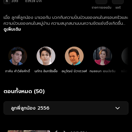
ท
2013
0:39:28 นาที
รายการของฉัน
แชร์
เมื่อ ลูกพี่ลูกน้อง มาเจอกัน บวกกับความปั่นป่วนของคนในครอบครัวและ
ความป่วนของคนในหมู่บ้าน ความสนุกสนานบนความขัดแย้งจึงเกิดขึ้น
แต่ไม่ว่าทุกคนจะขัดแย้งหรือแตกต่างกันยังไง คำว่า "ครอบครัว" ก็จะ
ดูเพิ่มเติม
ทำให้ทุกคนรู้ว่า "ต่อให้แตกต่าง เราจะไม่ยอมแตกแยก"
ภาคิน คำวิลัยศักดิ์
นภัทร อินทร์ใจเอื้อ
อนุวัฒน์ นิวาตวงศ์
กมลชนก เขมะโยธิน
ธนิดา ธ
ตอนทั้งหมด (50)
ลูกพี่ลูกน้อง 2556