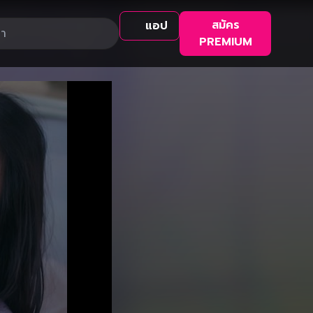
สมัคร
แอป
PREMIUM