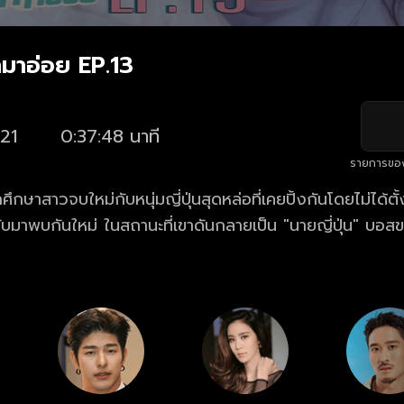
ามาอ่อย EP.13
21
0:37:48 นาที
รายการขอ
ศึกษาสาวจบใหม่กับหนุ่มญี่ปุ่นสุดหล่อที่เคยปิ้งกันโดยไม่ได้ต
บมาพบกันใหม่ ในสถานะที่เขาดันกลายเป็น "นายญี่ปุ่น" บอสของ
แต่เสน่ห์ของเจ้านายก็ก่อกวนหัวใจไม่หยุด แล้วเธอควรจะทำอย