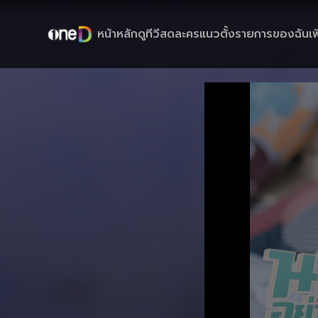
หน้าหลัก
ดูทีวีสด
ละครแนวตั้ง
รายการของฉัน
เพ