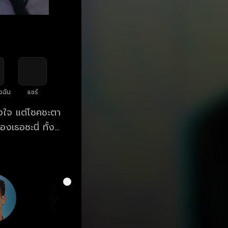
งฉัน
แชร์
ั้งใจ แต่โชคชะตา
เธอซะนี่ ทั้งที่
่างไร