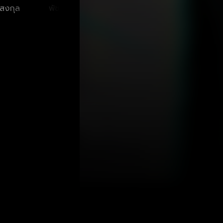
สงกุล
พัชรา ทับทอง
ชินรัฐ สิริพงษ์ชวลิต