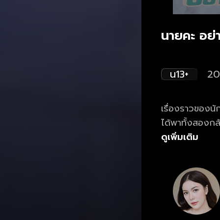
นายคะ อย่
น13+
20
เรื่องราวของนัก
ได้พาทั้งสองกลั
รู้ว่าควรหยุด 
ดูเพิ่มเติม