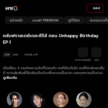
แอป
Playback
/
Mute
หน้าหลัก
oneD PREMIUM
ดูทีวีสด
ละครแนวตั้
Loaded
:
Rate
1.65%
คลับฟรายเดย์เดอะซีรีส์ ตอน Unhappy Birthday
EP.1
น13+
2021
1:00:36 นาที
รายการของฉัน
แชร์
เมื่อเพื่อน 4 คนเกิดความรักที่ไม่ลงตัว คนที่ดีแต่ไม่ใช่ คนที่ใช่กลับเลวสิ้น
ดี ความสัมพันธ์ที่ซับซ้อนจึงนำมาซึ่งความเจ็บปวด และทุกความเจ็บปวด
มักจะถูกตอกย้ำใน ”วันคล้ายวันเกิด” เสมอ
ดูเพิ่มเติม