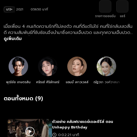
น13+
2021
0:56:50 นาที
รายการของฉัน
แชร์
เมื่อเพื่อน 4 คนเกิดความรักที่ไม่ลงตัว คนที่ดีแต่ไม่ใช่ คนที่ใช่กลับเลวสิ้น
ดี ความสัมพันธ์ที่ซับซ้อนจึงนำมาซึ่งความเจ็บปวด และทุกความเจ็บปวด
มักจะถูกตอกย้ำใน ”วันคล้ายวันเกิด” เสมอ
ดูเพิ่มเติม
พุฒิชัย เกษตรสิน
ศรัณย์ ศิริลักษณ์
แซมมี่ เคาวเวลล์
ณัฐวรา วงศ์วาสนา
ตอนทั้งหมด (9)
ตัวอย่าง คลับฟรายเดย์เดอะซีรีส์ ตอน
Unhappy Birthday
0:02:21 นาที