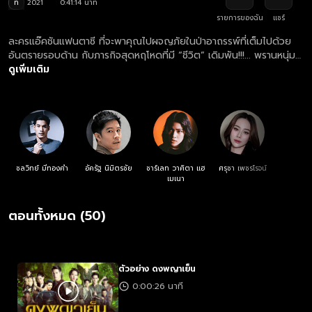
ท
2021
0:41:14 นาที
รายการของฉัน
แชร์
ละครแอ๊คชันแฟนตาซี ที่จะพาคุณไปผจญภัยในป่าอาถรรพ์ที่เต็มไปด้วย
อันตรายรอบด้าน กับภารกิจสุดหฤโหดที่มี “ชีวิต” เดิมพัน!!!... พรานหนุ่มผู้
มีคาถาอาคมตกลงช่วยนำทางให้สาวงามจากพระนครออกตามหาพ่อใน
ดูเพิ่มเติม
ป่าดงพญาเย็นอันลึกลับ โดยไม่มีใครรู้ว่าผืนป่าอาถรรพ์แห่งนี้พร้อมจะคร่า
ทุกชีวิตที่มาเยือน
ชลวิทย์ มีทองคำ
อัครัฐ นิมิตรชัย
ชาร์เลท วาศิตา แฮ
ศรุชา เพชรโรจน์
เมเนา
ตอนทั้งหมด (50)
ตัวอย่าง ดงพญาเย็น
0:00:26 นาที