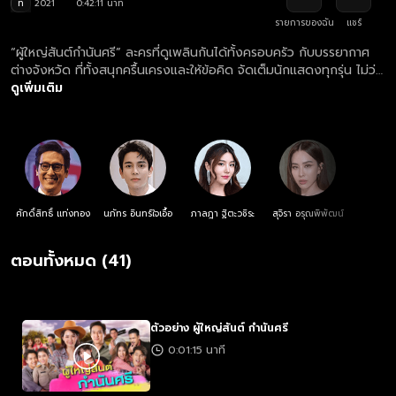
ท
2021
0:42:11 นาที
รายการของฉัน
แชร์
“ผู้ใหญ่สันต์กํานันศรี” ละครที่ดูเพลินกันได้ทั้งครอบครัว กับบรรยากาศ
ต่างจังหวัด ที่ทั้งสนุกครื้นเครงและให้ข้อคิด จัดเต็มนักแสดงทุกรุ่น ไม่ว่า
จะเป็นรุ่นใหญ่อย่าง “แท่ง ศักดิ์สิทธิ์” กับ “นุ้ย สุจิรา” และรุ่นเล็กอย่าง
ดูเพิ่มเติม
“กัน นภัทร” กับ “สไมล์ ภาลฎา” ที่โคจรมาเจอกัน เป็น คู่จิ้น คู่กัด คู่ฟัด คู่
เหวี่ยง เป็นครั้งแรก!... มิตรภาพ ความรัก ความสัมพันธ์ ของสอง
ครอบครัวผู้นำชุมชนคู่กัด ที่ต้องเผชิญหน้ากับเจ้าของโรงสีผู้ไม่ยอมให้
ชุมชนพัฒนาเพราะขัดกับผลประโยชน์ของตนเอง นี่คือการต่อสู้ของชาว
บ้านที่จะไม่ยอมศิโรราบต่อเหล่านายทุนตัวร้าย
ศักดิ์สิทธิ์ แท่งทอง
นภัทร อินทร์ใจเอื้อ
ภาลฎา ฐิตะวชิระ
สุจิรา อรุณพิพัฒน์
ตอนทั้งหมด (41)
ตัวอย่าง ผู้ใหญ่สันต์ กำนันศรี
0:01:15 นาที