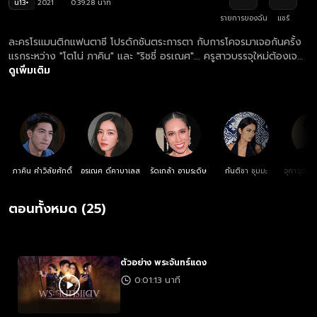
น13+
2021
0:39:28 นาที
รายการของฉัน
แชร์
ละครโรแมนติกแฟนตาซี โปรดักชันตระการตา กับการโคจรมาเจอกันครั้ง
แรกระหว่าง "โตโน่ ภาคิน" และ "ริชชี่ อรเณศ"... ครูสาวบรรจุใหม่ต้องเจอ
เหตุการณ์ประหลาดบนดอยในคืนวันพระจันทร์สีแดง เธอได้พบแพทย์หนุ่ม
ดูเพิ่มเติม
ผู้คอยดูแลชาวบ้านจนเริ่มรู้สึกดีต่อกัน... แต่ทั้งสองจะรักกันได้ไหม? หาก
เธอได้รู้ว่าเขาคือวิญญาณของเสือผู้ดุดัน ศักดิ์สิทธิ์ และไม่ใช่คน!
ภาคิน คำวิลัยศักดิ์
อรเณศ ดีคาบาเลส
รัดเกล้า อามระดิษ
กันติชา ชุมมะ
จุฑาวุฒิ 
ตอนทั้งหมด (25)
ตัวอย่าง พระจันทร์แดง
0:01:13 นาที