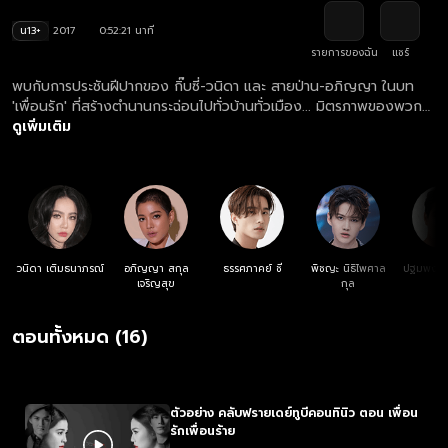
น13+
2017
0:52:21 นาที
รายการของฉัน
แชร์
พบกับการประชันฝีปากของ กิ๊บซี่-วนิดา และ สายป่าน-อภิญญา ในบท
'เพื่อนรัก' ที่สร้างตำนานกระฉ่อนไปทั่วบ้านทั่วเมือง... มิตรภาพของพวก
เธอคือความเคียดแค้นที่เคยมีต่อกัน และบัดนี้มันก็ได้ถูกปลุกขึ้นมาอีกครั้ง
ดูเพิ่มเติม
เมื่อทั้งสองโคจรกลับมาเจอกันในวันที่ไม่มีใครยอมใครอีกต่อไป!
วนิดา เติมธนาภรณ์
อภิญญา สกุล
ธรรศภาคย์ ชี
พิชญะ นิธิไพศาล
ปฐมพงศ์ เ
เจริญสุข
กุล
ตอนทั้งหมด (16)
ตัวอย่าง คลับฟรายเดย์ทูบีคอนทินิว ตอน เพื่อน
รักเพื่อนร้าย