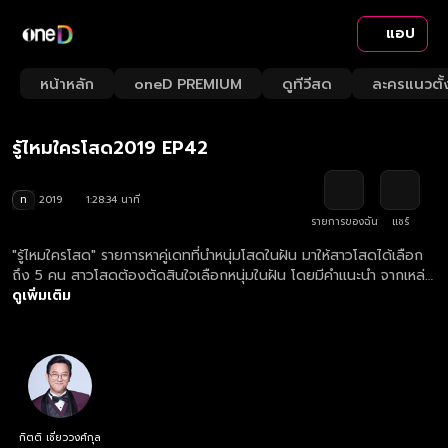
แอป
Playback
/
Mute
หน้าหลัก
oneD PREMIUM
ดูทีวีสด
ละครแนวตั้
Loaded
:
Rate
0.79%
รู้ไหมใครโสด2019 EP42
ท
2019
1:28:34 นาที
รายการของฉัน
แชร์
"รู้ไหมใครโสด" รายการหาคู่เดทที่นำหนุ่มโสดในฝัน มาให้สาวโสดได้เลือก
ถึง 5 คน สาวโสดต้องตัดสินใจเลือกหนุ่มในฝัน โดยมีคำแนะนำ จากเหล่า
กูรู 4 ท่าน เป็นตัวช่วย ที่จะมาสร้างความสนุก ความป่วน มาร่วมลุ้นไป
ดูเพิ่มเติม
พร้อมกันว่า "หนุ่มในฝันที่เธอเลือก" จะเป็น "หนุ่มโสด มีเจ้าของ หรือไม่
มองหญิง" กันแน่!!!
กิตติ เชี่ยววงศ์กุล