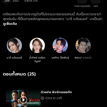
น13+
2022
0:40:31 นาที
รายการของฉัน
แชร์
เตรียมพบกับการปรากฏตัวที่ไม่ธรรมดาของเธอคนนี้ กับเรื่องราวดราม่า
สุดเข้มข้น ที่เป็นการพลิกลุคของนางเอกสาว “มารี เบรินเนอร์” มาเป็นสาว
พลัสไซส์จนแทบจำไม่ได้!! ที่เต็มไปด้วยแรงแค้น ขอท้าชนกับรุ่นพี่ตัวแม่
ดูเพิ่มเติม
“บี-น้ำทิพย์ จงรัชตวิบูลย์” และ พระเอก “ไบร์ท-นรภัทร วิไลพันธุ์” หล่อ
อบอุ่น ผู้ไม่เคยเปลี่ยนแปลง แม้เวลาเปลี่ยนไป... พิษรักในอดีตที่ฝังใจ จะ
ทำลายล้างรุนแรงได้ขนาดไหน?
มารี เบรินเนอร์
น้ำทิพย์ จงรัชต
นรภัทร วิไลพันธุ์
พศุตม์ บานแย้ม
วิบูลย์
ตอนทั้งหมด (25)
ตัวอย่าง พิษรักรอยอดีต
0:02:12 นาที