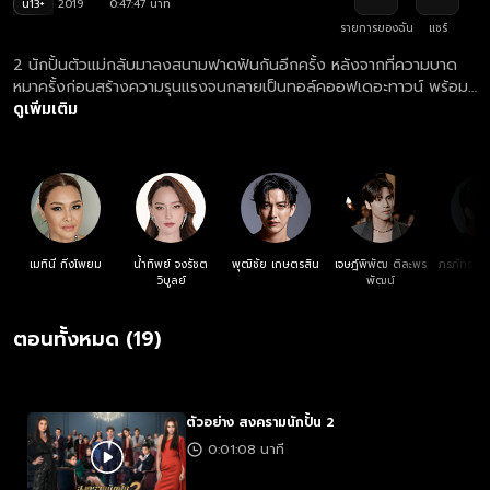
น13+
2019
0:47:47 นาที
รายการของฉัน
แชร์
2 นักปั้นตัวแม่กลับมาลงสนามฟาดฟันกันอีกครั้ง หลังจากที่ความบาด
หมาครั้งก่อนสร้างความรุนแรงจนกลายเป็นทอล์คออฟเดอะทาวน์ พร้อม
บทสรุปของทุกคำถามที่ปริศนา รวมทั้งอดีตของพวกเธอ
ดูเพิ่มเติม
เมทินี กิ่งโพยม
น้ำทิพย์ จงรัชต
พุฒิชัย เกษตรสิน
เจษฎ์พิพัฒ ติละพร
ภรภัทร ศร
วิบูลย์
พัฒน์
ตอนทั้งหมด (19)
ตัวอย่าง สงครามนักปั้น 2
0:01:08 นาที