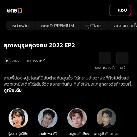
แอป
Playback
/
Mute
หน้าหลัก
oneD PREMIUM
ดูทีวีสด
ละครแนวตั้
Loaded
:
Rate
2.44%
สุภาพบุรุษสุดซอย 2022 EP2
ท
2022
0:40:56 นาที
รายการของฉัน
แชร์
สามพี่น้องหนุ่มโสดที่นิสัยต่างกันสุดขั้ว ได้ทราบข่าวว่าพ่อที่ทิ้งไปตั้งแต่
พวกเขายังเด็กได้เสียชีวิตลงกระทันหัน ทิ้งไว้เพียงแค่ลูกสาววัยห้าขวบที่
เกิดกับภรรยาใหม่ พวกเขาจึงตัดสินใจรับบทคุณพ่อจำเป็น เพื่อไม่ให้น้อง
ดูเพิ่มเติม
สาวขาดความอบอุ่นเหมือนพวกเขา
รุ่งรดา รุ่งลิขิต
อาณัตพล ศิริ
เศรษฐพงศ์ เพียง
จุฑาวุฒิ ภัทรกำพล