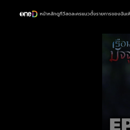
หน้าหลัก
ดูทีวีสด
ละครแนวตั้ง
รายการของฉัน
เพ