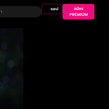
สมัคร
แอป
PREMIUM