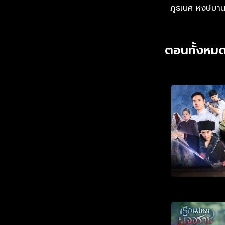
ภูธเนศ หงษ์มา
ตอนทั้งหมด