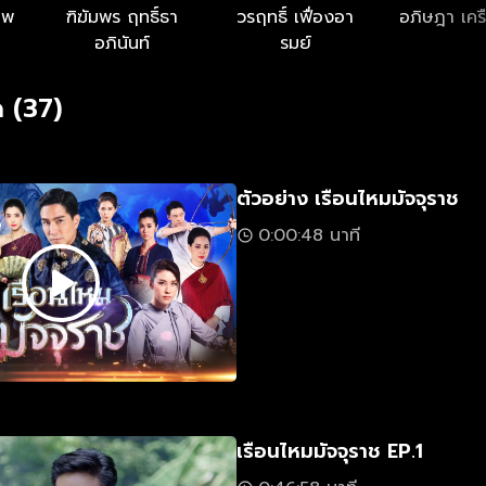
นพ
ฑิฆัมพร ฤทธิ์ธา
วรฤทธิ์ เฟื่องอา
อภิษฎา เคร
อภินันท์
รมย์
 (37)
ตัวอย่าง เรือนไหมมัจจุราช
0:00:48 นาที
เรือนไหมมัจจุราช EP.1