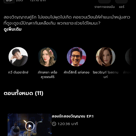
น13+
2015
1:21:10 นาที
รายการของฉัน
แชร์
สองวิญญาณคู่รัก ไม่ยอมไปผุดไปเกิด คอยวนเวียนให้คำแนะนำหนุ่มสาว
ที่ดูจะดูจะมีปัญหากันเหลือเกิน พวกเขาจะช่วยได้ไหมนะ?
ดูเพิ่มเติม
กวี ตันจรารักษ์
ภัทรศยา เครือ
ศักดิ์สิทธิ์ แท่งทอง
ไอยวริญท์ โอสถาน
ลักขณา ว
สุวรรณศิริ
นท์
ศิร
ตอนทั้งหมด (11)
สองรักสองวิญญาณ EP.1
1:20:36 นาที