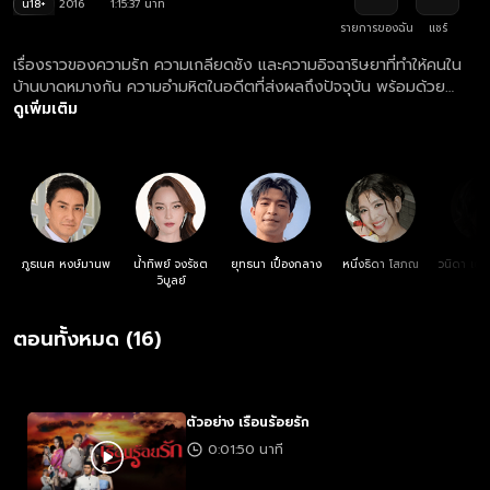
น18+
2016
1:15:37 นาที
รายการของฉัน
แชร์
เรื่องราวของความรัก ความเกลียดชัง และความอิจฉาริษยาที่ทำให้คนใน
บ้านบาดหมางกัน ความอำมหิตในอดีตที่ส่งผลถึงปัจจุบัน พร้อมด้วย
“ความลับ” ที่รอวันเปิดเผยเพื่อปลดเปลื้องความแค้น
ดูเพิ่มเติม
ภูธเนศ หงษ์มานพ
น้ำทิพย์ จงรัชต
ยุทธนา เปื้องกลาง
หนึ่งธิดา โสภณ
วนิดา เติ
วิบูลย์
ตอนทั้งหมด (16)
ตัวอย่าง เรือนร้อยรัก
0:01:50 นาที