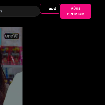
สมัคร
แอป
PREMIUM