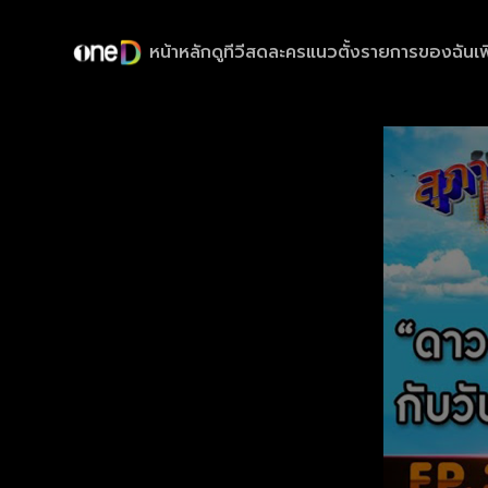
หน้าหลัก
ดูทีวีสด
ละครแนวตั้ง
รายการของฉัน
เพ