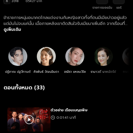
ท
2018
0:54:27 นาที
รายการของฉัน
แชร์
ข้าราชการหนุ่มอนาคตไกลแต่งงานกับหญิงสาวทั้งที่ตนมีเมียบ่าวอยู่แล้ว
แต่มันไม่จบแค่นั้น เมื่อภายหลังเขาตัดสินใจรับเมียมาเพิ่มอีก จากเรือนที่
เคยสงบสุขจึงร้อนรุ่มเพราะสุมด้วยไฟริษยา การวางแผนแย่งชิงอำนาจจึง
ดูเพิ่มเติม
เริ่มต้นขึ้น
ปฏิภาณ ปฐวีกานต์
ศิรพันธ์ วัฒนจินดา
อรจิรา แหลมวิไล
รามาวดี นาคฉัตรีย์
กรณ์ ศิ
ตอนทั้งหมด (33)
ตัวอย่าง เรือนเบญจพิษ
0:01:41 นาที