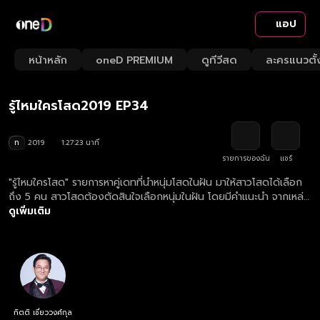
แอป
Playback
/
Mute
หน้าหลัก
oneD PREMIUM
ดูทีวีสด
ละครแนวตั้
Loaded
:
Rate
1.14%
รู้ไหมใครโสด2019 EP34
ท
2019
1:27:23 นาที
รายการของฉัน
แชร์
"รู้ไหมใครโสด" รายการหาคู่เดทที่นำหนุ่มโสดในฝัน มาให้สาวโสดได้เลือก
ถึง 5 คน สาวโสดต้องตัดสินใจเลือกหนุ่มในฝัน โดยมีคำแนะนำ จากเหล่า
กูรู 4 ท่าน เป็นตัวช่วย ที่จะมาสร้างความสนุก ความป่วน มาร่วมลุ้นไป
ดูเพิ่มเติม
พร้อมกันว่า "หนุ่มในฝันที่เธอเลือก" จะเป็น "หนุ่มโสด มีเจ้าของ หรือไม่
มองหญิง" กันแน่!!!
กิตติ เชี่ยววงศ์กุล