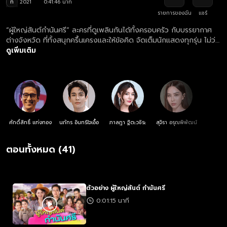
ท
2021
0:41:46 นาที
รายการของฉัน
แชร์
“ผู้ใหญ่สันต์กํานันศรี” ละครที่ดูเพลินกันได้ทั้งครอบครัว กับบรรยากาศ
ต่างจังหวัด ที่ทั้งสนุกครื้นเครงและให้ข้อคิด จัดเต็มนักแสดงทุกรุ่น ไม่ว่า
จะเป็นรุ่นใหญ่อย่าง “แท่ง ศักดิ์สิทธิ์” กับ “นุ้ย สุจิรา” และรุ่นเล็กอย่าง
ดูเพิ่มเติม
“กัน นภัทร” กับ “สไมล์ ภาลฎา” ที่โคจรมาเจอกัน เป็น คู่จิ้น คู่กัด คู่ฟัด คู่
เหวี่ยง เป็นครั้งแรก!... มิตรภาพ ความรัก ความสัมพันธ์ ของสอง
ครอบครัวผู้นำชุมชนคู่กัด ที่ต้องเผชิญหน้ากับเจ้าของโรงสีผู้ไม่ยอมให้
ชุมชนพัฒนาเพราะขัดกับผลประโยชน์ของตนเอง นี่คือการต่อสู้ของชาว
บ้านที่จะไม่ยอมศิโรราบต่อเหล่านายทุนตัวร้าย
ศักดิ์สิทธิ์ แท่งทอง
นภัทร อินทร์ใจเอื้อ
ภาลฎา ฐิตะวชิระ
สุจิรา อรุณพิพัฒน์
ตอนทั้งหมด (41)
ตัวอย่าง ผู้ใหญ่สันต์ กำนันศรี
0:01:15 นาที