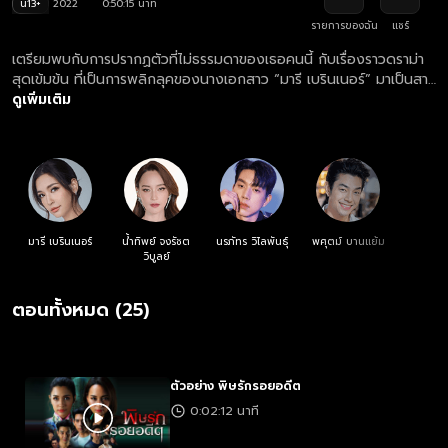
น13+
2022
0:50:15 นาที
รายการของฉัน
แชร์
เตรียมพบกับการปรากฏตัวที่ไม่ธรรมดาของเธอคนนี้ กับเรื่องราวดราม่า
สุดเข้มข้น ที่เป็นการพลิกลุคของนางเอกสาว “มารี เบรินเนอร์” มาเป็นสาว
พลัสไซส์จนแทบจำไม่ได้!! ที่เต็มไปด้วยแรงแค้น ขอท้าชนกับรุ่นพี่ตัวแม่
ดูเพิ่มเติม
“บี-น้ำทิพย์ จงรัชตวิบูลย์” และ พระเอก “ไบร์ท-นรภัทร วิไลพันธุ์” หล่อ
อบอุ่น ผู้ไม่เคยเปลี่ยนแปลง แม้เวลาเปลี่ยนไป... พิษรักในอดีตที่ฝังใจ จะ
ทำลายล้างรุนแรงได้ขนาดไหน?
มารี เบรินเนอร์
น้ำทิพย์ จงรัชต
นรภัทร วิไลพันธุ์
พศุตม์ บานแย้ม
วิบูลย์
ตอนทั้งหมด (25)
ตัวอย่าง พิษรักรอยอดีต
0:02:12 นาที