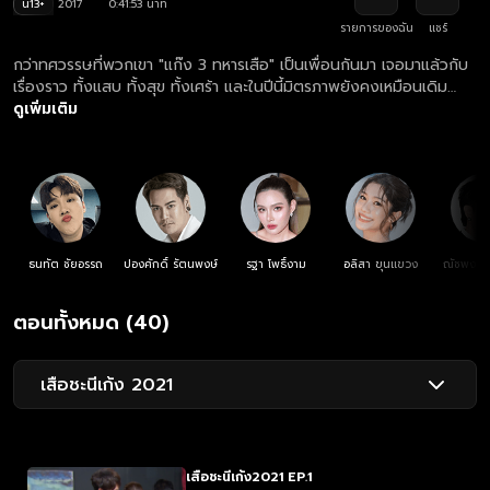
น13+
2017
0:41:53 นาที
รายการของฉัน
แชร์
กว่าทศวรรษที่พวกเขา "แก๊ง 3 ทหารเสือ" เป็นเพื่อนกันมา เจอมาแล้วกับ
เรื่องราว ทั้งแสบ ทั้งสุข ทั้งเศร้า และในปีนี้มิตรภาพยังคงเหมือนเดิม
เพิ่มเติมคือความรักของชะนีเจ๊ออย, เก้งชีต้า และเสือตั้ม ความรักของ
ดูเพิ่มเติม
แก๊ง 3 ทหารเสือ จะลงเอยอย่างไร ?
ธนทัต ชัยอรรถ
ปองศักดิ์ รัตนพงษ์
รฐา โพธิ์งาม
อลิสา ขุนแขวง
ณัชพงศ์พ
ตอนทั้งหมด (40)
เสือชะนีเก้ง 2021
เสือชะนีเก้ง2021 EP.1