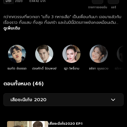
น13+
2020
0:44:42 นาที
รายการของฉัน
แชร์
กว่าทศวรรษที่พวกเขา "แก๊ง 3 ทหารเสือ" เป็นเพื่อนกันมา เจอมาแล้วกับ
เรื่องราว ทั้งแสบ ทั้งสุข ทั้งเศร้า และในปีนี้มิตรภาพยังคงเหมือนเดิม
เพิ่มเติมคือความรักของชะนีเจ๊ออย, เก้งชีต้า และเสือตั้ม ความรักของ
ดูเพิ่มเติม
แก๊ง 3 ทหารเสือ จะลงเอยอย่างไร ?
ธนทัต ชัยอรรถ
ปองศักดิ์ รัตนพงษ์
รฐา โพธิ์งาม
อลิสา ขุนแขวง
ณัชพงศ์พ
ตอนทั้งหมด (46)
เสือชะนีเก้ง 2020
เสือชะนีเก้ง2020 EP.1