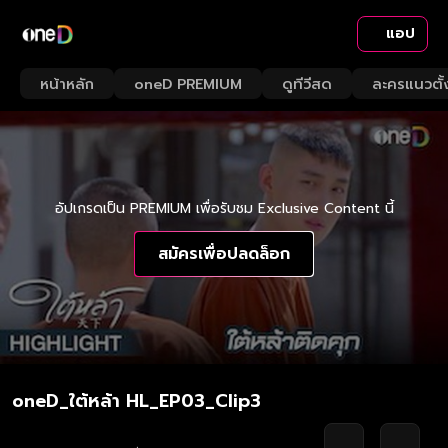
แอป
หน้าหลัก
oneD PREMIUM
ดูทีวีสด
ละครแนวตั้
อัปเกรดเป็น PREMIUM เพื่อรับชม Exclusive Content นี้
สมัครเพื่อปลดล็อก
oneD_ใต้หล้า HL_EP03_Clip3