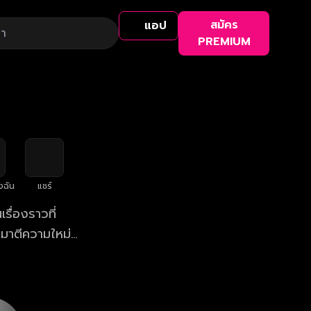
สมัคร
แอป
PREMIUM
งฉัน
แชร์
รื่องราวที่
มาตีความใหม่
่มุมลับที่ไม่
 ปี กับการลุก
จอย่างแท้จริง