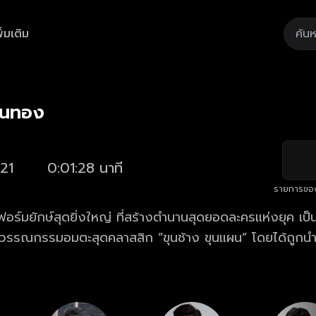
ิ่มเติม
Playback
/
Mute
Loaded
:
Rate
47.70%
วันทอง
21
0:01:28 นาที
รายการขอ
ร์มยักษ์สุดยิ่งใหญ่ ที่สร้างตำนานสุดยอดละครแห่งยุค เป็นเ
รรณกรรมอมตะสุดคลาสสิก “ขุนช้าง ขุนแผน” โดยได้ถูกนำ
วละคร "วันทอง" ที่รับบทโดย “ใหม่ ดาวิกา โฮร์เน่”... สัมผัสแง
งผู้หญิงที่ถูกตราหน้าว่า "สองใจ" มาตลอดระยะเวลากว่า 200
สำคัญเพื่อศักดิ์ศรีของ "วันทอง" หญิงงามที่มีความรักด้วยหัวใ