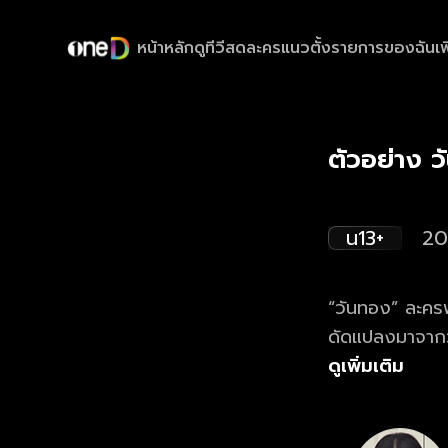
หน้าหลัก
ดูทีวีสด
ละครแนวตั้ง
รายการของฉัน
เพ
ตัวอย่าง 
น13+
20
“วันทอง” ละครฟอ
ดัดแปลงมาจากว
ผ่านมุมมองของตั
ดูเพิ่มเติม
เคยมีใครรู้ ขอ
ขึ้นต่อสู้ครั้ง