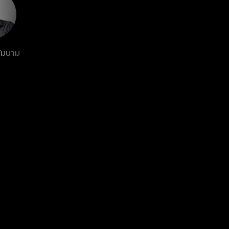
้มนาม