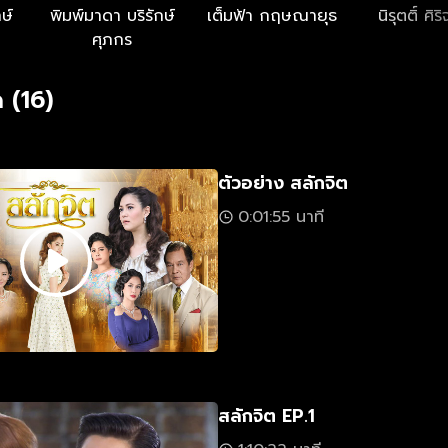
ษ์
พิมพ์มาดา บริรักษ์
เต็มฟ้า กฤษณายุธ
นิรุตติ์ ศิ
ศุภกร
 (16)
ตัวอย่าง สลักจิต
0:01:55 นาที
สลักจิต EP.1