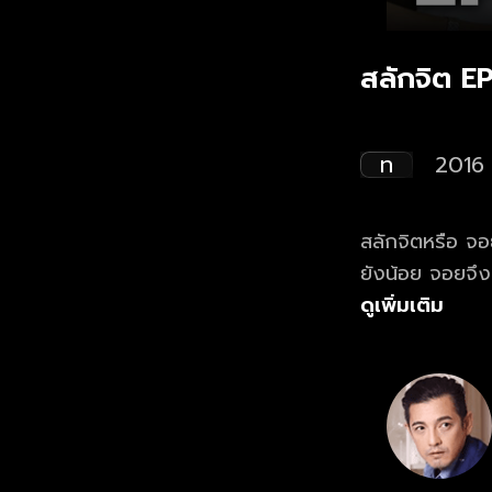
สลักจิต E
ท
2016
สลักจิตหรือ จอ
ยังน้อย จอยจึงถู
ไสให้ไปอยู่เรือ
ดูเพิ่มเติม
(ศรุชา เพชรโรจ
เจ้าคุณปู่ตัดอ
อังกฤษ ทั้ง ๆ ท
ซึ่งเป็นทั้งเจ้า