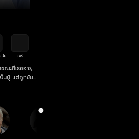
งฉัน
แชร์
ตขณะที่เธออายุ
็นปู่ แต่ถูกขับ
ชื่อ ใจภักดิ์
) พ่อของเธอถูก
่เป็นชาว
 ม.จ.รังสิมันต์