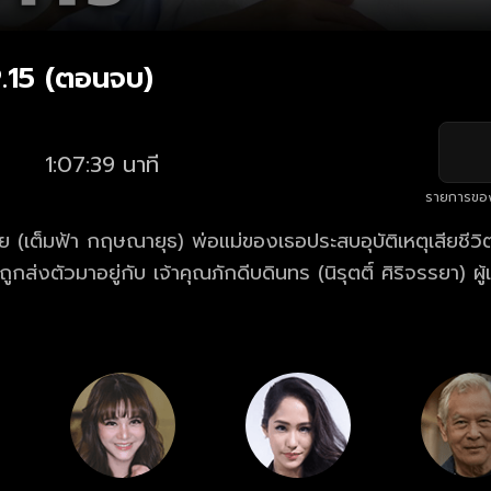
P.15 (ตอนจบ)
1:07:39 นาที
รายการขอ
ย (เต็มฟ้า กฤษณายุธ) พ่อแม่ของเธอประสบอุบัติเหตุเสียชีวิ
กส่งตัวมาอยู่กับ เจ้าคุณภักดีบดินทร (นิรุตติ์ ศิริจรรยา) ผู้เป
นเล็กกับ แม่เจิด (พิมพ์แข กุญชร ณ อยุธยา) ต้นห้องและลูกสาว
น์) ไม่นานจอยได้รู้ความจริงว่า ภาคภูมิ (ภูธเนศ หงษ์มานพ
อกจากตระกูลเพราะภาคภูมิจะแต่งงานกับ มากาเร็ต แม่ของเธอที
ี่ได้หมั้นกับ ม.ร.ว.จันทรา (พิมพ์พรรณ ชลายนคุปต์) ธิดาของ
นายและเพื่อนสนิทของเจ้าคุณ