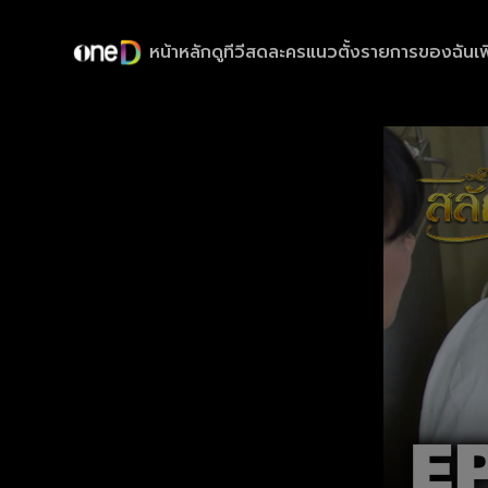
หน้าหลัก
ดูทีวีสด
ละครแนวตั้ง
รายการของฉัน
เพ