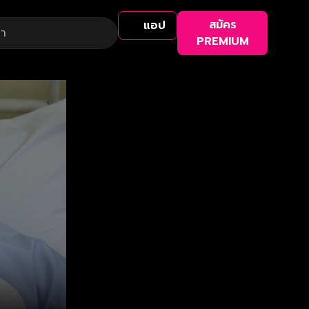
สมัคร
แอป
PREMIUM