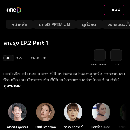
แอป
Playback
/
Mute
หน้าหลัก
oneD PREMIUM
ดูทีวีสด
ละครแนวตั้
Loaded
:
Rate
2.34%
สายรุ้ง EP.2 Part 1
น13+
2022
0:42:36 นาที
รายการของฉัน
แชร์
เมทินีหรือเมย์ นางแบบสาว ที่มีใบหน้าสวยอย่างสาวลูกครึ่ง ต่างจาก เจน
จิรา หรือ เจน น้องสาวแท้ๆ ที่มีใบหน้าสวยหวานอย่างไทยแท้ จนทำให้
มัณฑนา แม่ของทั้งสองคนถูกนินทาว่านอกใจสามีคือ ฉายแสง ญาติพี่
ดูเพิ่มเติม
น้องของฉายแสงต่างไม่ยอมรับมัณฑนาและเมทินี โดยเฉพาะ พันดาว
น้องสาวของฉายแสง แต่ฉายแสงไม่ฟังใคร และยังปกป้องว่าเมทินีคือลูก
ของเขา ทำให้เมทินีรักฉายแสงมาก ส่วนมัณฑนาตอบแทนความรักของ
ฉายแสงด้วยการเป็นแม่ที่ดีและภรรยาที่ดี จนกระทั่งฉายแสงเกิดอุบัติเหตุ
เสียชีวิต ชีวิตของเมทินีก็เปลี่ยนไป !
ณวัฒน์ กุลรัตน
แซมมี่ เคาวเวลล์
ตรีรัก รักการดี
แคทรียา อิงลิช
รวิชญ์ เ