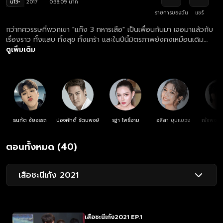
น13+
2017
0:38:09 นาที
รายการของฉัน
แชร์
กว่าทศวรรษที่พวกเขา "แก๊ง 3 ทหารเสือ" เป็นเพื่อนกันมา เจอมาแล้วกับ
เรื่องราว ทั้งแสบ ทั้งสุข ทั้งเศร้า และในปีนี้มิตรภาพยังคงเหมือนเดิม
เพิ่มเติมคือความรักของชะนีเจ๊ออย, เก้งชีต้า และเสือตั้ม ความรักของ
ดูเพิ่มเติม
แก๊ง 3 ทหารเสือ จะลงเอยอย่างไร ?
ธนทัต ชัยอรรถ
ปองศักดิ์ รัตนพงษ์
รฐา โพธิ์งาม
อลิสา ขุนแขวง
ณัชพงศ์พ
ตอนทั้งหมด (40)
เสือชะนีเก้ง 2021
เสือชะนีเก้ง2021 EP.1