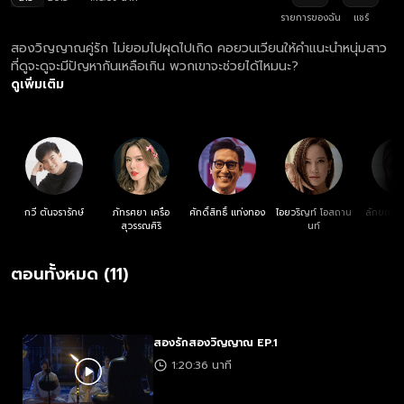
รายการของฉัน
แชร์
สองวิญญาณคู่รัก ไม่ยอมไปผุดไปเกิด คอยวนเวียนให้คำแนะนำหนุ่มสาว
ที่ดูจะดูจะมีปัญหากันเหลือเกิน พวกเขาจะช่วยได้ไหมนะ?
ดูเพิ่มเติม
กวี ตันจรารักษ์
ภัทรศยา เครือ
ศักดิ์สิทธิ์ แท่งทอง
ไอยวริญท์ โอสถาน
ลักขณา ว
สุวรรณศิริ
นท์
ศิร
ตอนทั้งหมด (11)
สองรักสองวิญญาณ EP.1
1:20:36 นาที