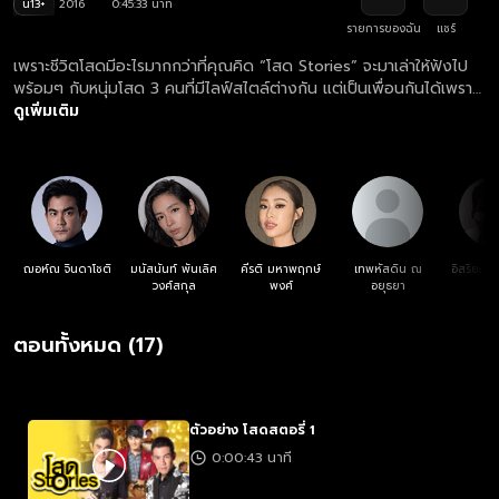
น13+
2016
0:45:33 นาที
รายการของฉัน
แชร์
เพราะชีวิตโสดมีอะไรมากกว่าที่คุณคิด “โสด Stories” จะมาเล่าให้ฟังไป
พร้อมๆ กับหนุ่มโสด 3 คนที่มีไลฟ์สไตล์ต่างกัน แต่เป็นเพื่อนกันได้เพราะ
รักสนุก และอิสระเหมือนกัน งานนี้บอกเลยว่ามีแต่เรื่องแซ่บ!!!
ดูเพิ่มเติม
ฌอห์ณ จินดาโชติ
มนัสนันท์ พันเลิศ
คีรติ มหาพฤกษ์
เทพหัสดิน ณ
อิสริยะ 
วงศ์สกุล
พงศ์
อยุธยา
ตอนทั้งหมด (17)
ตัวอย่าง โสดสตอรี่ 1
0:00:43 นาที