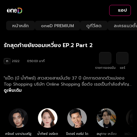
แอป
Playback
/
Mute
หน้าหลัก
oneD PREMIUM
ดูทีวีสด
ละครแนวตั้
Loaded
:
Rate
1.99%
รักสุดท้ายยัยจอมเหวี่ยง EP.2 Part 2
ท
2022
0:50:03 นาที
รายการของฉัน
แชร์
"แป๊ด (บี น้ำทิพย์) สาวสวยสายมั่นวัย 37 ปี นักการตลาดตัวแม่ของ
Top Shopping บริษัท Online Shopping ชื่อดัง เธอเป็นกำลังสำคัญ
นำพาทีมงานและบริษัทเติบโตจนเป็นที่ยกย่งในวงการ เธอทุ่มเทชีวิตให้กับ
ดูเพิ่มเติม
การทำงานจนไม่มีคนรัก ในอดีตแป๊ดเคยเกือบจะแต่งงานกับนนท์ ช่าง
ภาพสารคดีที่มีชื่อเสียง แต่ความรักกลับพังไม่เป็นท่า เพราะเมื่อถึงวัน
แต่งงานนนท์ดันเทซะงั้น จนกระทั่งวันหนึ่งโชคชะตาพาให้แป๊ดมาพบกับ
แทน (เน๋ง ศรัณย์) ชายหนุ่มอายุ 25 ปี อดีตนักเรียนแพทย์ศาสตร์ ปี 6 ที่
เกิดปัญหาสะเทือนใจอย่างหนัก เพราะแฟนสาวหัวใจวายแล้วช่วยชีวิต
ไม่ทัน แทนรู้สึกผิดและขาดความมั่นใจ จนต้องของดร็อปเรียนไว้สองปี
แล้ว แทนจับพลัดจับผลูได้มาเป็นผู้ช่วยของแป๊ด ทั้งสองทำงานใกล้ชิด
ศรัณย์ นราประเสริฐ
น้ำทิพย์ จงรัชต
ปีเตอร์ คอร์ป ได
อนุภาษ เหลือง
วรนิษฐ์ 