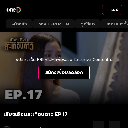
แอป
หน้าหลัก
oneD PREMIUM
ดูทีวีสด
ละครแนวตั้
อัปเกรดเป็น PREMIUM เพื่อรับชม Exclusive Content นี้
สมัครเพื่อปลดล็อก
เสียงเอื้อนสะเทือนดาว EP.17