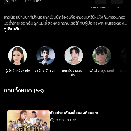
ท
2019
0:42:53 นาที
รายการของฉัน
แชร์
สาวน้อยบ้านนาที่มีฝันอยากเป็นนักร้องเพื่อหาเงินมาใช้หนี้ให้กับครอบครัว
แต่ซ้ำร้ายเธอกลับถูกแม่เลี้ยงหลอกขายเธอให้กับผู้มีอิทธิพล จนเธอต้อง
หนีไปตายเอาดาบหน้า จนวันหนึ่งเธอได้ไปประกวดร้องเพลงและมี
ดูเพิ่มเติม
แมวมองมาชักชวนเธอไปเป็นนักร้องฝึกหัดในวง และนี่คือจุดเริ่มต้นของ
เรื่องราวบนเส้นทางชีวิตที่ไม่ได้โรยด้วยกลีบกุหลาบ
รุ่งรัตน์ เหม็งพานิช
ชลวิทย์ มีทองคำ
กนกฉัตร มรรยาท
อภิรดี ภวภูตานนท์
ยุทธพิช
อ่อน
เล
ตอนทั้งหมด (53)
ตัวอย่าง เสียงเอื้อนสะเทือนดาว
0:00:58 นาที