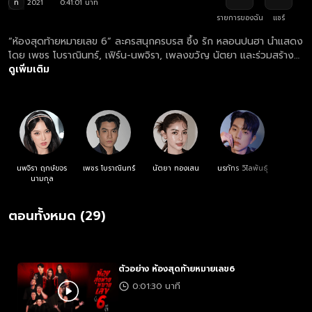
ท
2021
0:41:01 นาที
รายการของฉัน
แชร์
“ห้องสุดท้ายหมายเลข 6” ละครสนุกครบรส ซึ้ง รัก หลอนปนฮา นำแสดง
โดย เพชร โบราณินทร์, เฟิร์น-นพจิรา, เพลงขวัญ นัตยา และร่วมสร้าง
สีสันด้วยนักแสดงตลกชื่อดังมากมาย... เรื่องราวของหญิงสาวผู้มีสัมผัส
ดูเพิ่มเติม
ที่หก เธอได้เป็นผู้ดูแลแมนชั่นสุดหลอน ที่แฟนเก่าของเธอพักอยู่ที่นี่ด้วย
วันหนึ่งเธอได้รู้ความจริงว่าหญิงคนรักใหม่ของเขากลับ "ไม่ใช่คน" ความ
ลับนี้จะถูกเก็บงำต่อไปหรือไม่? ร่วมกรี๊ดขนหัวลุกไปด้วยกัน!
นพจิรา ฤกษ์ขจร
เพชร โบราณินทร์
นัตยา ทองเสน
นรภัทร วิไลพันธุ์
นามกุล
ตอนทั้งหมด (29)
ตัวอย่าง ห้องสุดท้ายหมายเลข6
0:01:30 นาที