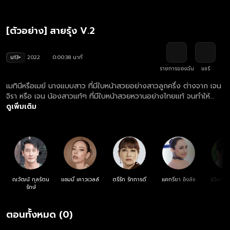
[ตัวอย่าง] สายรุ้ง V.2
น13+
2022
0:00:38 นาที
รายการของฉัน
แชร์
เมทินีหรือเมย์ นางแบบสาว ที่มีใบหน้าสวยอย่างสาวลูกครึ่ง ต่างจาก เจน
จิรา หรือ เจน น้องสาวแท้ๆ ที่มีใบหน้าสวยหวานอย่างไทยแท้ จนทำให้
มัณฑนา แม่ของทั้งสองคนถูกนินทาว่านอกใจสามีคือ ฉายแสง ญาติพี่
ดูเพิ่มเติม
น้องของฉายแสงต่างไม่ยอมรับมัณฑนาและเมทินี โดยเฉพาะ พันดาว
น้องสาวของฉายแสง แต่ฉายแสงไม่ฟังใคร และยังปกป้องว่าเมทินีคือลูก
ของเขา ทำให้เมทินีรักฉายแสงมาก ส่วนมัณฑนาตอบแทนความรักของ
ฉายแสงด้วยการเป็นแม่ที่ดีและภรรยาที่ดี จนกระทั่งฉายแสงเกิดอุบัติเหตุ
เสียชีวิต ชีวิตของเมทินีก็เปลี่ยนไป !
ณวัฒน์ กุลรัตน
แซมมี่ เคาวเวลล์
ตรีรัก รักการดี
แคทรียา อิงลิช
รวิชญ์ เ
รักษ์
ตอนทั้งหมด (0)