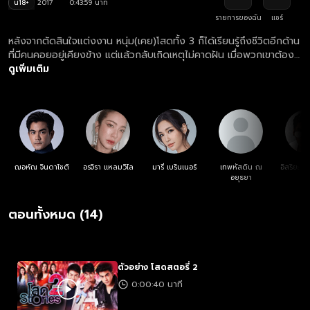
น18+
2017
0:43:59 นาที
รายการของฉัน
แชร์
หลังจากตัดสินใจแต่งงาน หนุ่ม(เคย)โสดทั้ง 3 ก็ได้เรียนรู้ถึงชีวิตอีกด้าน
ที่มีคนคอยอยู่เคียงข้าง แต่แล้วกลับเกิดเหตุไม่คาดฝัน เมื่อพวกเขาต้อง
สูญเสียบุคคลอันเป็นที่รัก ‘ความโสด’ จึงกลับมาเยือนอย่างช่วยไม่ได้
ดูเพิ่มเติม
ฌอห์ณ จินดาโชติ
อรจิรา แหลมวิไล
มารี เบรินเนอร์
เทพหัสดิน ณ
อิสริยะ 
อยุธยา
ตอนทั้งหมด (14)
ตัวอย่าง โสดสตอรี่ 2
0:00:40 นาที